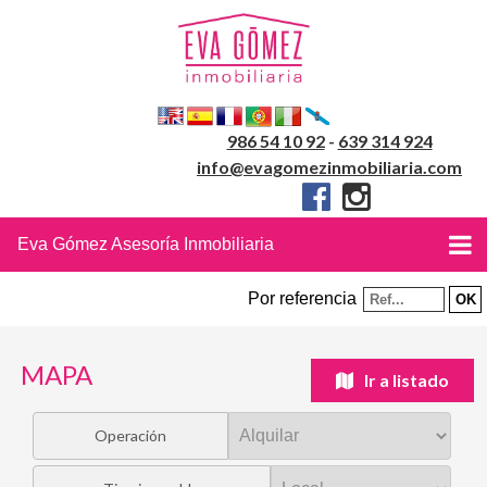
986 54 10 92
-
639 314 924
info@evagomezinmobiliaria.com
Eva Gómez Asesoría Inmobiliaria
Por referencia
MAPA
Ir a listado
Operación