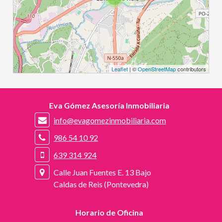
Leaflet
| ©
OpenStreetMap
contributors
Eva Gómez Asesoría Inmobiliaria
info@evagomezinmobiliaria.com
986 54 10 92
639 314 924
Calle Juan Fuentes E. 13 Bajo
Caldas de Reis (Pontevedra)
Horario de Oficina